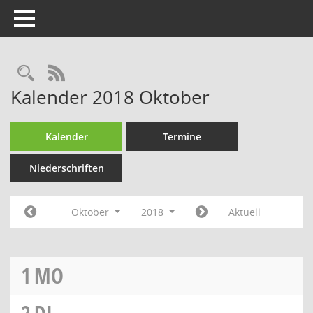
Toggle navigation
Rechercheauswahl
RSS-Feed
Kalender 2018 Oktober
Kalender
Termine
Niederschriften
Oktober
2018
Aktuell
1
MO