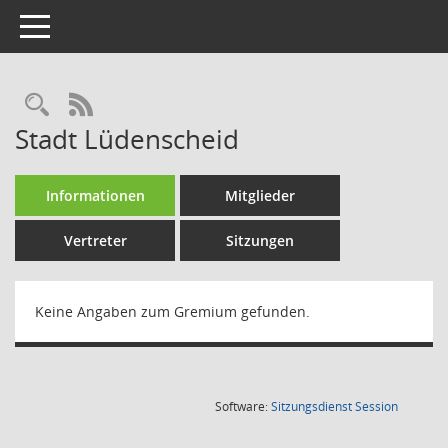
Toggle navigation
Rechercheauswahl
RSS-Feed
Stadt Lüdenscheid
Informationen
Mitglieder
Vertreter
Sitzungen
Keine Angaben zum Gremium gefunden.
(Wird in
Software:
Sitzungsdienst
Session