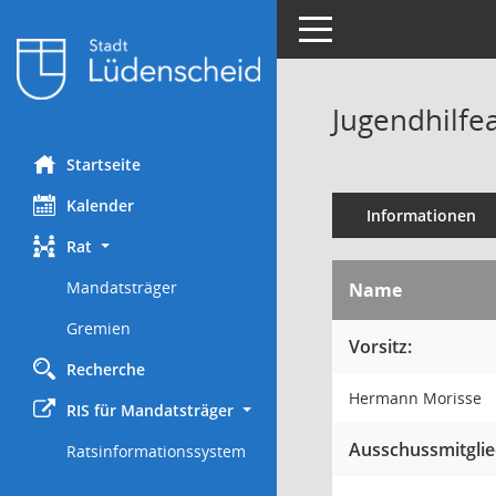
Toggle navigation
Jugendhilfe
Startseite
Kalender
Informationen
Rat
Mandatsträger
Name
Gremien
Vorsitz:
Recherche
Hermann Morisse
RIS für Mandatsträger
Ausschussmitglie
Ratsinformationssystem