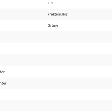
t
FRL
Fraktionslos
Grüne
öder
hter