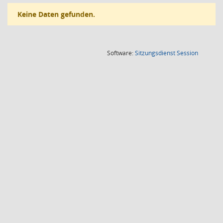
Keine Daten gefunden.
(Wird in
Software:
Sitzungsdienst
Session