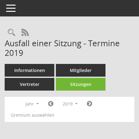
Toggle navigation
Rechercheauswahl
RSS-Feed
Ausfall einer Sitzung - Termine
2019
Informationen
Mitglieder
Vertreter
Sitzungen
Jahr
2019
Gremium auswählen