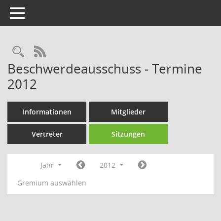
Toggle navigation
Rechercheauswahl
RSS-Feed
Beschwerdeausschuss - Termine
2012
Informationen
Mitglieder
Vertreter
Sitzungen
Jahr
2012
Gremium auswählen