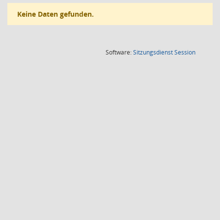
Keine Daten gefunden.
(Wird in
Software:
Sitzungsdienst
Session