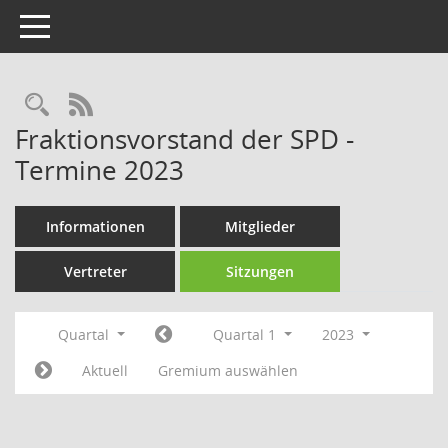
Toggle navigation
Rechercheauswahl
RSS-Feed
Fraktionsvorstand der SPD -
Termine 2023
Informationen
Mitglieder
Vertreter
Sitzungen
Quartal
Quartal 1
2023
Aktuell
Gremium auswählen