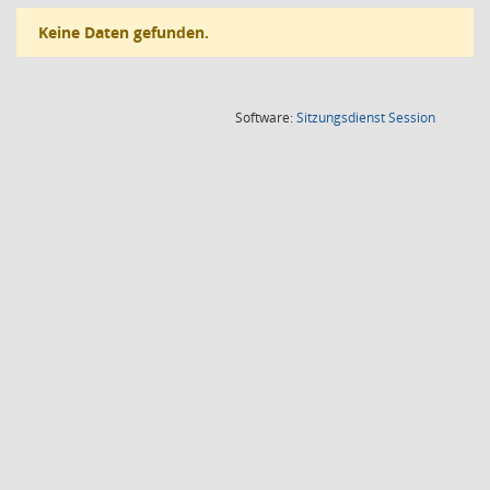
Keine Daten gefunden.
(Wird in
Software:
Sitzungsdienst
Session