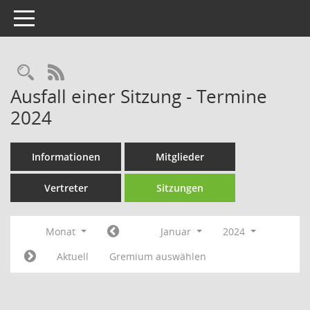
Toggle navigation
Rechercheauswahl
RSS-Feed
Ausfall einer Sitzung - Termine
2024
Informationen
Mitglieder
Vertreter
Sitzungen
Monat
Januar
2024
Aktuell
Gremium auswählen