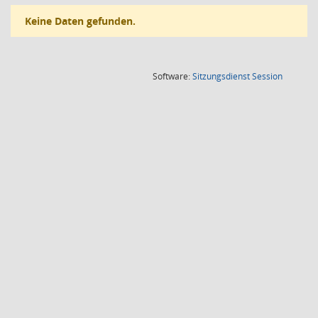
Keine Daten gefunden.
(Wird in
Software:
Sitzungsdienst
Session