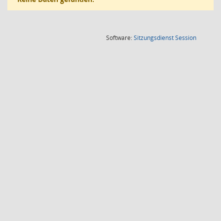
(Wird in
Software:
Sitzungsdienst
Session