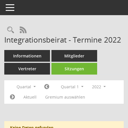
Toggle navigation
Rechercheauswahl
RSS-Feed
Integrationsbeirat - Termine 2022
Informationen
Mitglieder
Vertreter
Sitzungen
Quartal
Quartal 1
2022
Aktuell
Gremium auswählen
Keine Daten gefunden.