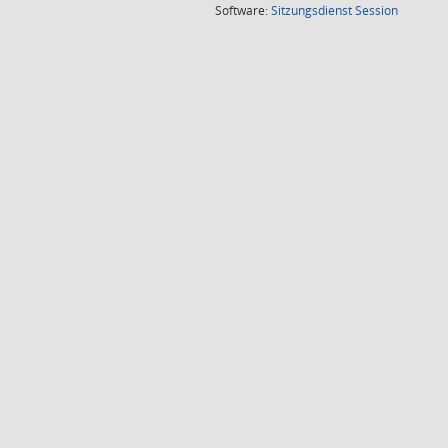
(Wird in
Software:
Sitzungsdienst
Session