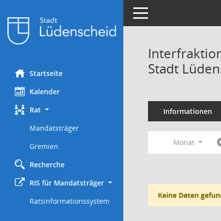
Toggle navigation
Interfrakti
Stadt Lüden
Startseite
Kalender
Rat
Informationen
Mandatsträger
Monat
Gremien
Recherche
RIS für Mandatsträger
Keine Daten gefun
Ratsinformationssystem