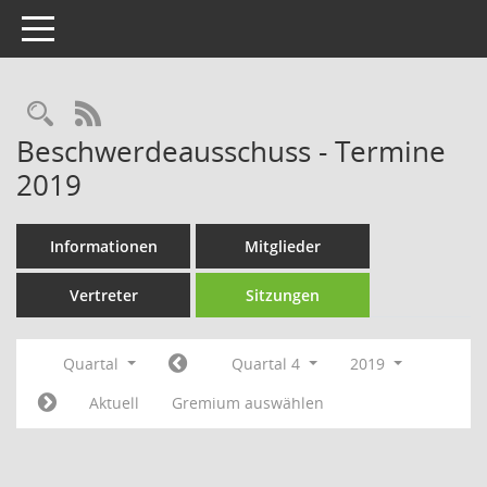
Toggle navigation
Rechercheauswahl
RSS-Feed
Beschwerdeausschuss - Termine
2019
Informationen
Mitglieder
Vertreter
Sitzungen
Quartal
Quartal 4
2019
Aktuell
Gremium auswählen