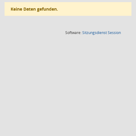
Keine Daten gefunden.
(Wird in
Software:
Sitzungsdienst
Session