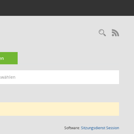
Recherc
RSS-
en
swählen
(Wird in
Software:
Sitzungsdienst
Session