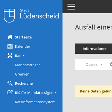
Toggle navigation
Ausfall eine
Startseite
Kalender
Informationen
Rat
Quartal
Mandatsträger
Gremien
Recherche
Keine Daten gefun
RIS für Mandatsträger
Ratsinformationssystem