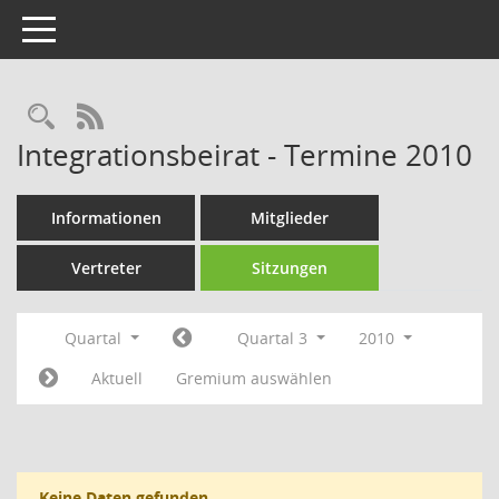
Toggle navigation
Rechercheauswahl
RSS-Feed
Integrationsbeirat - Termine 2010
Informationen
Mitglieder
Vertreter
Sitzungen
Quartal
Quartal 3
2010
Aktuell
Gremium auswählen
Keine Daten gefunden.