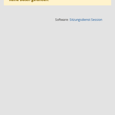
(Wird in
Software:
Sitzungsdienst
Session