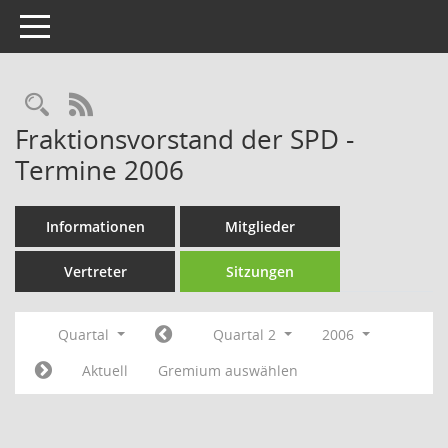
Toggle navigation
Rechercheauswahl
RSS-Feed
Fraktionsvorstand der SPD -
Termine 2006
Informationen
Mitglieder
Vertreter
Sitzungen
Quartal
Quartal 2
2006
Aktuell
Gremium auswählen