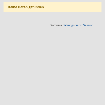
Keine Daten gefunden.
(Wird in
Software:
Sitzungsdienst
Session