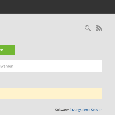
Recherc
RSS-
en
swählen
(Wird in
Software:
Sitzungsdienst
Session