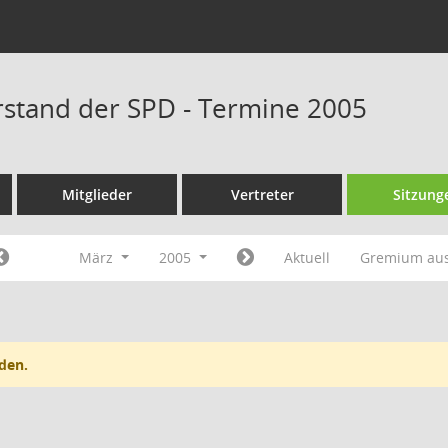
rstand der SPD - Termine 2005
Mitglieder
Vertreter
Sitzung
März
2005
Aktuell
Gremium au
den.