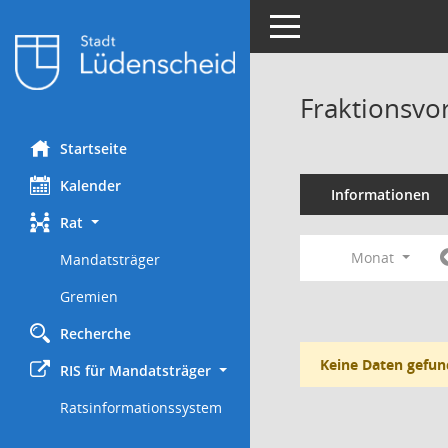
Toggle navigation
Fraktionsvo
Startseite
Kalender
Informationen
Rat
Monat
Mandatsträger
Gremien
Recherche
Keine Daten gefun
RIS für Mandatsträger
Ratsinformationssystem