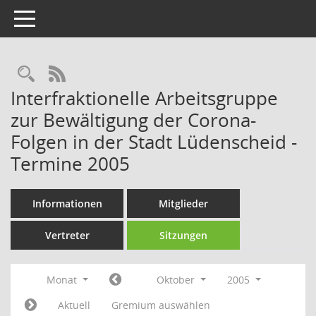
Toggle navigation
Rechercheauswahl
RSS-Feed
Interfraktionelle Arbeitsgruppe
zur Bewältigung der Corona-
Folgen in der Stadt Lüdenscheid -
Termine 2005
Informationen
Mitglieder
Vertreter
Sitzungen
Monat
Oktober
2005
Aktuell
Gremium auswählen