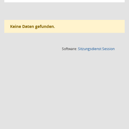
Keine Daten gefunden.
(Wird in
Software:
Sitzungsdienst
Session