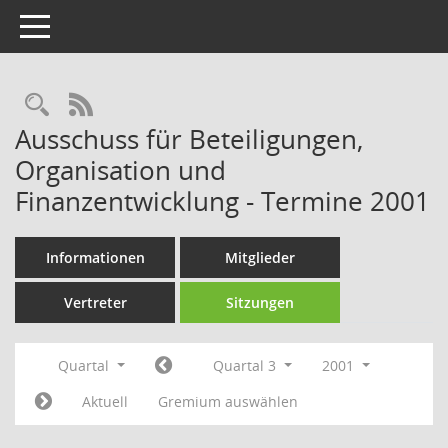
Toggle navigation
Rechercheauswahl
RSS-Feed
Ausschuss für Beteiligungen,
Organisation und
Finanzentwicklung - Termine 2001
Informationen
Mitglieder
Vertreter
Sitzungen
Quartal
Quartal 3
2001
Aktuell
Gremium auswählen