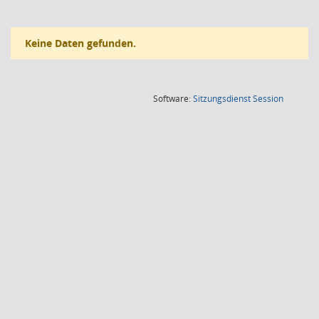
Keine Daten gefunden.
(Wird in
Software:
Sitzungsdienst
Session