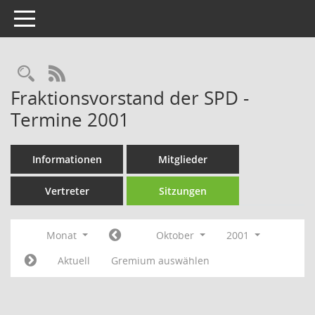
Toggle navigation
Rechercheauswahl
RSS-Feed
Fraktionsvorstand der SPD -
Termine 2001
Informationen
Mitglieder
Vertreter
Sitzungen
Monat
Oktober
2001
Aktuell
Gremium auswählen