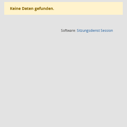
Keine Daten gefunden.
(Wird in
Software:
Sitzungsdienst
Session