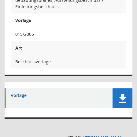
Bebauungsplanes, Aufstellungsbeschluss /
Einleitungsbeschluss
Vorlage
015/2005
Art
Beschlussvorlage
Vorlage
(Wird in