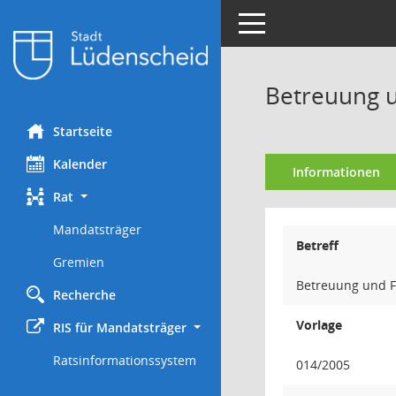
Toggle navigation
Betreuung u
Startseite
Kalender
Informationen
Rat
Mandatsträger
Betreff
Gremien
Betreuung und F
Recherche
Vorlage
RIS für Mandatsträger
Ratsinformationssystem
014/2005