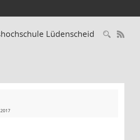
kshochschule Lüdenscheid
Recherc
RSS-
.2017