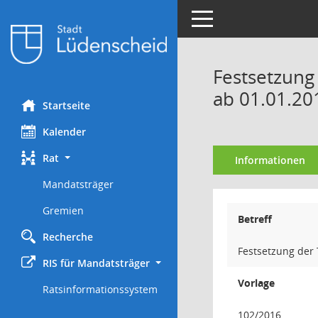
Toggle navigation
Festsetzung
ab 01.01.20
Startseite
Kalender
Rat
Informationen
Mandatsträger
Gremien
Betreff
Recherche
Festsetzung der
RIS für Mandatsträger
Vorlage
Ratsinformationssystem
102/2016