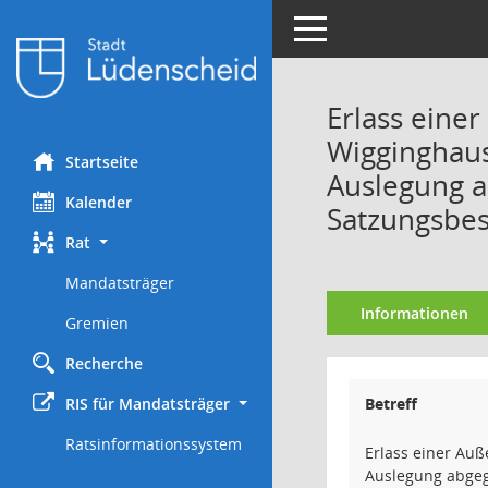
Toggle navigation
Erlass eine
Wigginghaus
Startseite
Auslegung 
Kalender
Satzungsbes
Rat
Mandatsträger
Informationen
Gremien
Recherche
RIS für Mandatsträger
Betreff
Ratsinformationssystem
Erlass einer Au
Auslegung abge