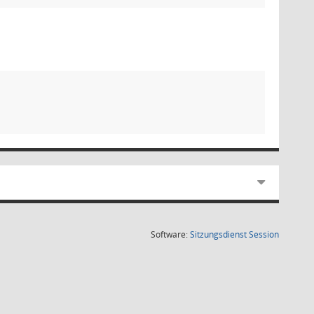
(Wird in
Software:
Sitzungsdienst
Session