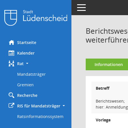
Toggle navigation
Berichtswes
weiterführe
Startseite
Kalender
Rat
Informationen
Mandatsträger
Gremien
Betreff
Recherche
Berichtswesen;
RIS für Mandatsträger
hier: Anmeldung
Ratsinformationssystem
Vorlage