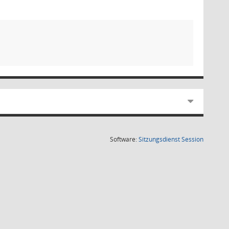
(Wird in
Software:
Sitzungsdienst
Session