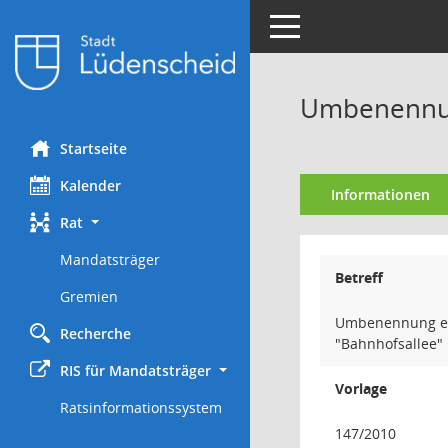
Toggle navigation
Umbenennung
Startseite
Kalender
Informationen
Rat
Mandatsträger
Betreff
Gremien
Umbenennung ein
Recherche
"Bahnhofsallee"
RIS für Mandatsträger
Vorlage
Ratsinformationssystem
147/2010