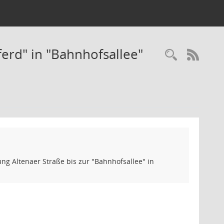
rd" in "Bahnhofsallee"
Recherc
RSS-
 Altenaer Straße bis zur "Bahnhofsallee" in