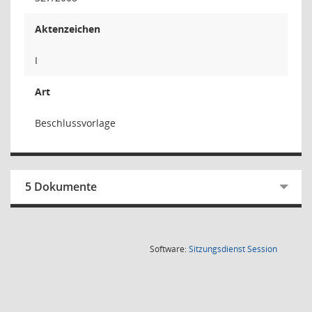
Aktenzeichen
I
Art
Beschlussvorlage
5 Dokumente
(Wird in
Software:
Sitzungsdienst
Session