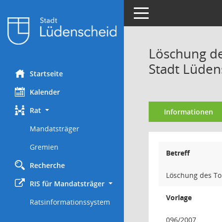
Toggle navigation
Löschung de
Stadt Lüden
Startseite
Kalender
Rat
Informationen
Mandatsträger
Gremien
Betreff
Recherche
Löschung des To
RIS für Mandatsträger
Vorlage
Ratsinformationssystem
096/2007