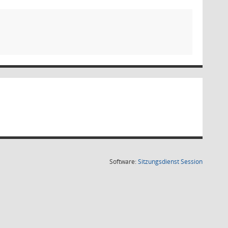
(Wird in
Software:
Sitzungsdienst
Session