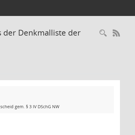
 der Denkmalliste der
Recherc
RSS-
nscheid gem. § 3 IV DSchG NW