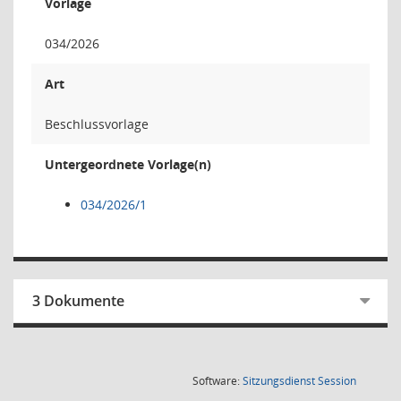
Vorlage
034/2026
Art
Beschlussvorlage
Untergeordnete Vorlage(n)
034/2026/1
3 Dokumente
(Wird in
Software:
Sitzungsdienst
Session