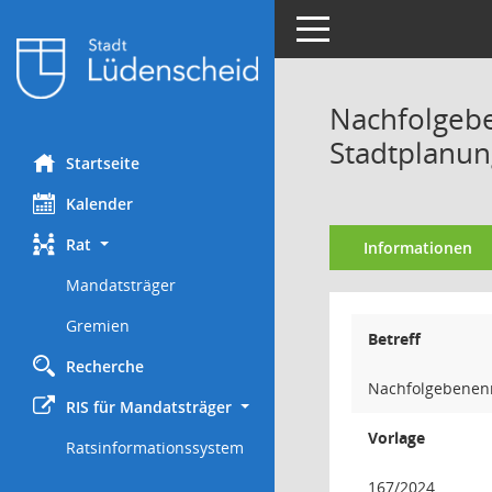
Toggle navigation
Nachfolgebe
Stadtplanun
Startseite
Kalender
Rat
Informationen
Mandatsträger
Gremien
Betreff
Recherche
Nachfolgebenenn
RIS für Mandatsträger
Vorlage
Ratsinformationssystem
167/2024