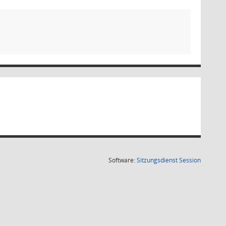
(Wird in
Software:
Sitzungsdienst
Session