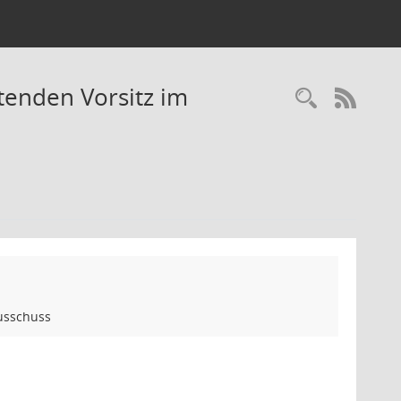
tenden Vorsitz im
Recherc
RSS-
usschuss