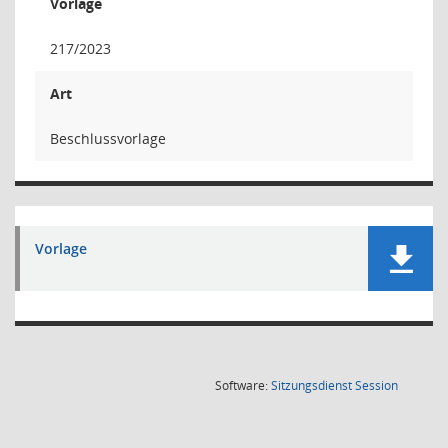
Vorlage
217/2023
Art
Beschlussvorlage
Vorlage
(Wird in
Software:
Sitzungsdienst
Session