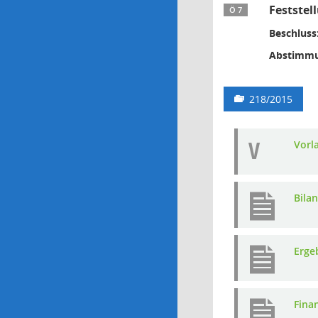
Feststel
Ö 7
Beschluss
Abstimmu
218/2015
V
Vorl
Bila
Erge
Fina