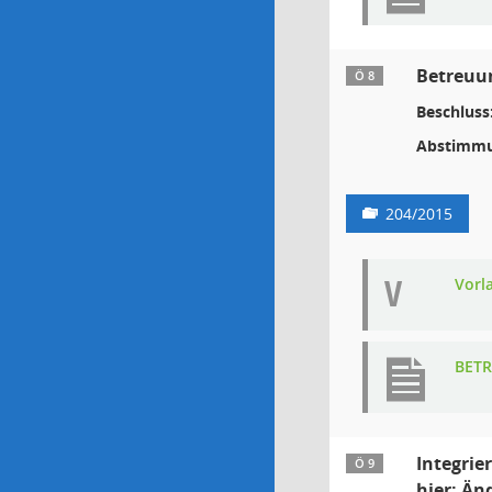
Betreuun
Ö 8
Beschluss
Abstimmu
204/2015
V
Vorl
BETR
Integrie
Ö 9
hier: Ä