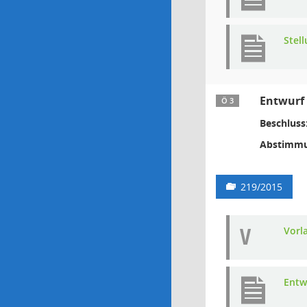
Stel
Entwurf 
Ö 3
Beschluss
Abstimmu
219/2015
V
Vorl
Entw