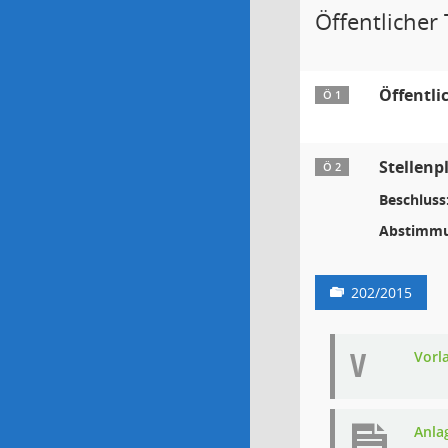
Öffentlicher T
Öffentli
Ö 1
Stellenp
Ö 2
Beschluss
Abstimmu
202/2015
V
Vorl
Anla