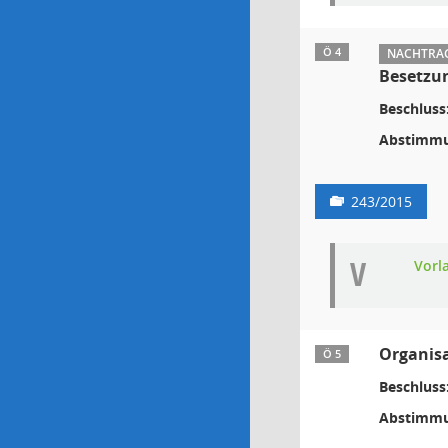
Ö 4
NACHTRAG:
Besetzun
Beschluss
Abstimmu
243/2015
V
Vorl
Organisa
Ö 5
Beschluss
Abstimmu