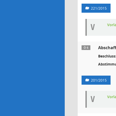
221/2015
V
Vorl
Abschaff
Ö 6
Beschluss
Abstimmu
201/2015
V
Vorl