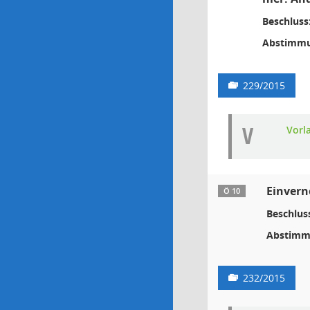
Beschluss
Abstimmu
229/2015
V
Vorl
Einvern
Ö 10
Beschlus
Abstimm
232/2015