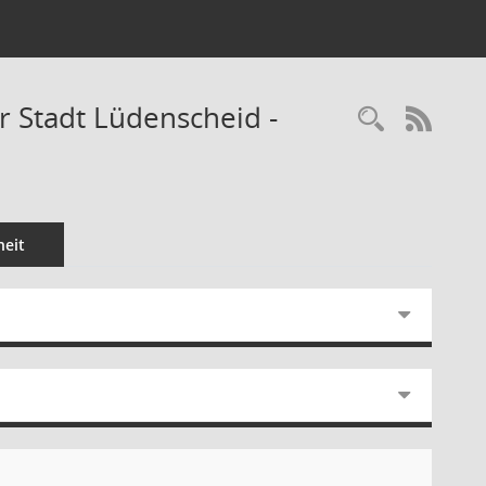
er Stadt Lüdenscheid -
Recherc
RSS-
eit