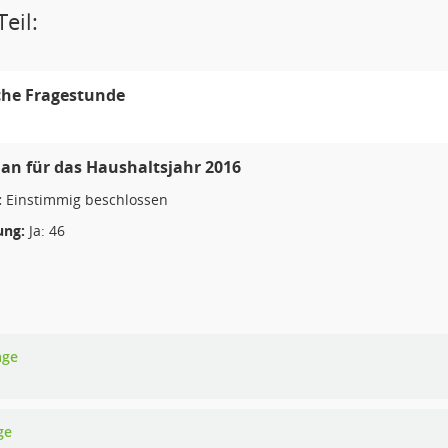
eil:
che Fragestunde
lan für das Haushaltsjahr 2016
:
Einstimmig beschlossen
ng:
Ja: 46
age
ge