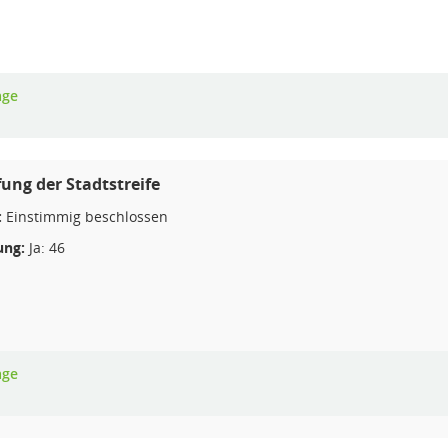
age
ung der Stadtstreife
:
Einstimmig beschlossen
ng:
Ja: 46
age