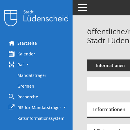
Toggle navigation
öffentliche/
Stadt Lüden
Startseite
Kalender
Rat
Informationen
Mandatsträger
Gremien
Recherche
RIS für Mandatsträger
Informationen
Ratsinformationssystem