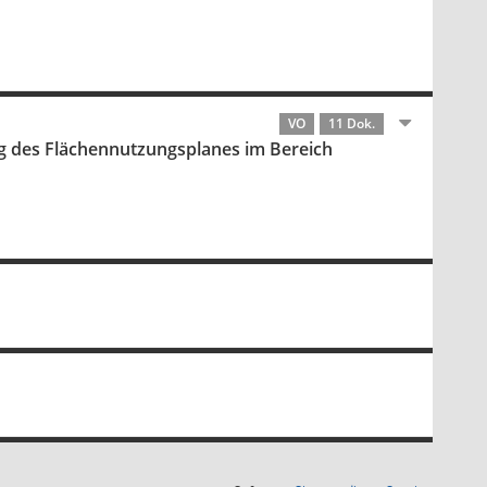
VO
11 Dok.