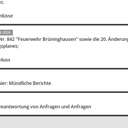
s;
hlüsse
6.2026
 Flächennutzungsplanes im Bereich
gsplanes;
hluss
ier: Mündliche Berichte
Beantwortung von Anfragen und Anfragen