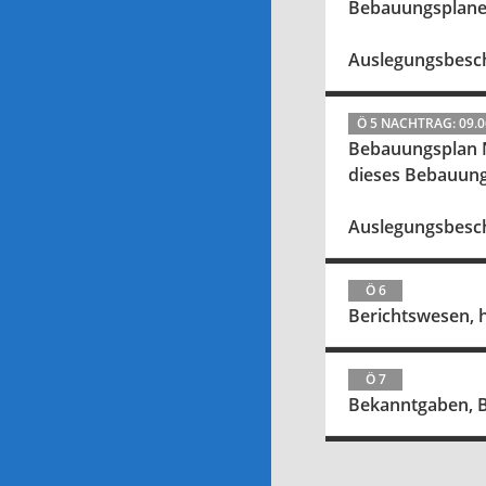
Bebauungsplane
Auslegungsbesc
Ö 5 NACHTRAG: 09.0
Bebauungsplan Nr. 842 "Feuerwehr Brüninghausen" sowie die 20. Änderung des
dieses Bebauun
Auslegungsbesc
Ö 6
Berichtswesen, h
Ö 7
Bekanntgaben, 