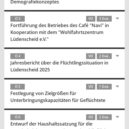
Demografiekonzeptes
Ö 3
VO
3 Dok.
Fortführung des Betriebes des Café "Navi" in
Kooperation mit dem "Wohlfahrtszentrum
Lüdenscheid e.V."
Ö 4
VO
2 Dok.
Jahresbericht über die Flüchtlingssituation in
Lüdenscheid 2025
Ö 5
VO
1 Dok.
Festlegung von Zielgrößen für
Unterbringungskapazitäten für Geflüchtete
Ö 6
VO
2 Dok.
Entwurf der Haushaltssatzung für die