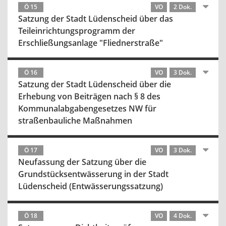
Ö 15
VO
2 Dok.
Satzung der Stadt Lüdenscheid über das
Teileinrichtungsprogramm der
Erschließungsanlage "Fliednerstraße"
Ö 16
VO
3 Dok.
Satzung der Stadt Lüdenscheid über die
Erhebung von Beiträgen nach § 8 des
Kommunalabgabengesetzes NW für
straßenbauliche Maßnahmen
Ö 17
VO
3 Dok.
Neufassung der Satzung über die
Grundstücksentwässerung in der Stadt
Lüdenscheid (Entwässerungssatzung)
Ö 18
VO
4 Dok.