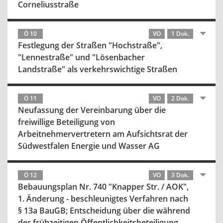
Corneliusstraße
Ö 10
VO
1 Dok.
Festlegung der Straßen "Hochstraße",
"Lennestraße" und "Lösenbacher
Landstraße" als verkehrswichtige Straßen
Ö 11
VO
2 Dok.
Neufassung der Vereinbarung über die
freiwillige Beteiligung von
Arbeitnehmervertretern am Aufsichtsrat der
Südwestfalen Energie und Wasser AG
Ö 12
VO
3 Dok.
Bebauungsplan Nr. 740 "Knapper Str. / AOK",
1. Änderung - beschleunigtes Verfahren nach
§ 13a BauGB; Entscheidung über die während
der frühzeitigen Öffentlichkeitsbeteiligung