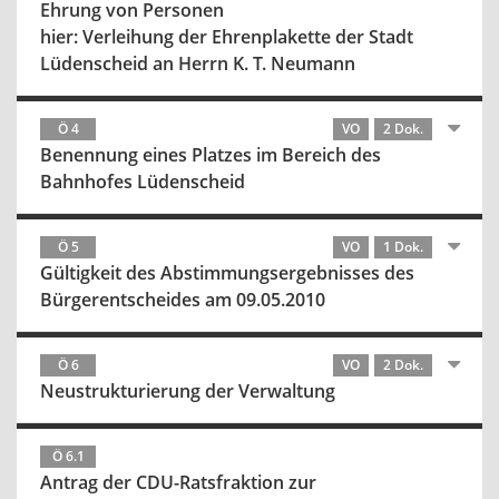
Ehrung von Personen
hier: Verleihung der Ehrenplakette der Stadt
Lüdenscheid an Herrn K. T. Neumann
Ö 4
VO
2 Dok.
Benennung eines Platzes im Bereich des
Bahnhofes Lüdenscheid
Ö 5
VO
1 Dok.
Gültigkeit des Abstimmungsergebnisses des
Bürgerentscheides am 09.05.2010
Ö 6
VO
2 Dok.
Neustrukturierung der Verwaltung
Ö 6.1
Antrag der CDU-Ratsfraktion zur