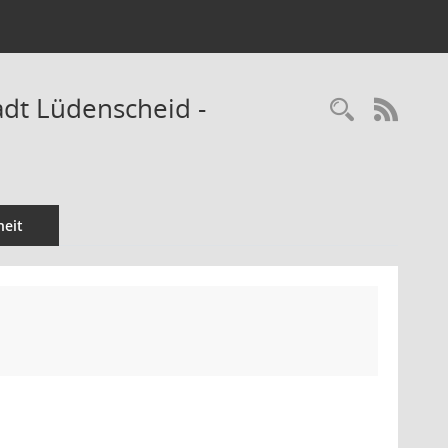
adt Lüdenscheid -
Recherc
RSS-
eit