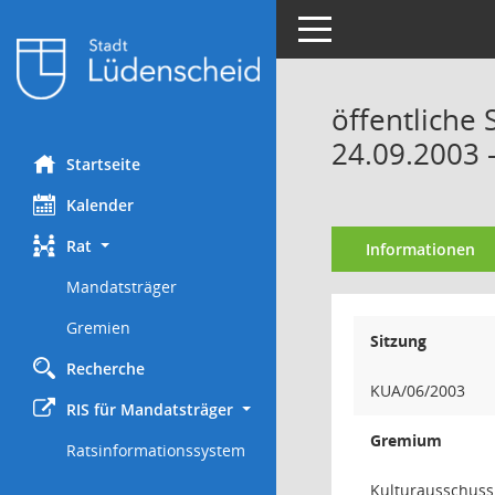
Toggle navigation
öffentliche
24.09.2003 
Startseite
Kalender
Rat
Informationen
Mandatsträger
Gremien
Sitzung
Recherche
KUA/06/2003
RIS für Mandatsträger
Gremium
Ratsinformationssystem
Kulturausschuss