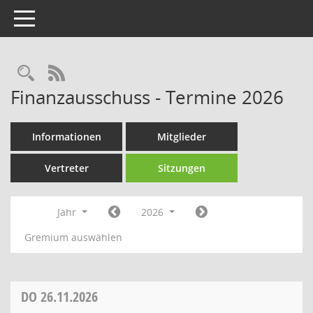
Toggle navigation
Rechercheauswahl
RSS-Feed
Finanzausschuss - Termine 2026
Informationen
Mitglieder
Vertreter
Sitzungen
Jahr
2026
Gremium auswählen
DO
26.11.2026