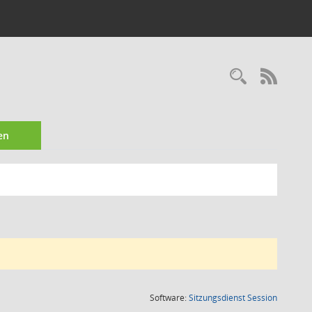
Recherc
RSS-
en
(Wird in
Software:
Sitzungsdienst
Session