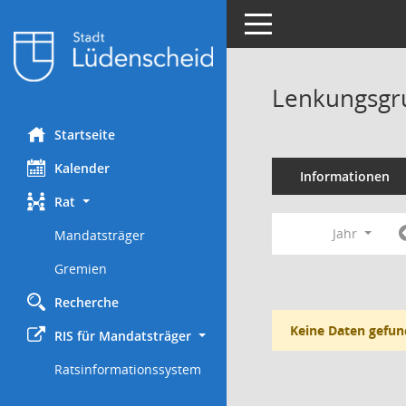
Toggle navigation
Lenkungsgr
Startseite
Kalender
Informationen
Rat
Jahr
Mandatsträger
Gremien
Recherche
Keine Daten gefun
RIS für Mandatsträger
Ratsinformationssystem