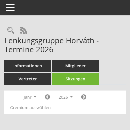
Toggle navigation
Rechercheauswahl
RSS-Feed
Lenkungsgruppe Horváth -
Termine 2026
Informationen
Mitglieder
Vertreter
Sitzungen
Jahr
2026
Gremium auswählen