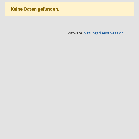
Keine Daten gefunden.
(Wird in
Software:
Sitzungsdienst
Session