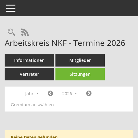
Toggle navigation
Rechercheauswahl
RSS-Feed
Arbeitskreis NKF - Termine 2026
Informationen
Mitglieder
Vertreter
Sitzungen
Jahr
2026
Gremium auswählen
Keine Daten gefunden.