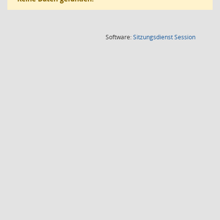
(Wird in
Software:
Sitzungsdienst
Session