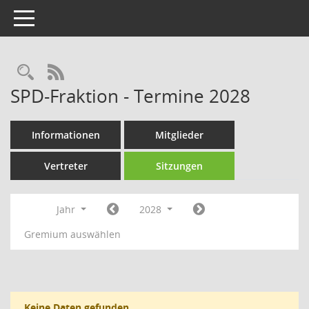
Toggle navigation
Rechercheauswahl
RSS-Feed
SPD-Fraktion - Termine 2028
Informationen
Mitglieder
Vertreter
Sitzungen
Jahr
2028
Gremium auswählen
Keine Daten gefunden.