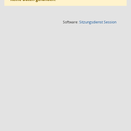
(Wird in
Software:
Sitzungsdienst
Session