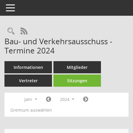
Toggle navigation
Rechercheauswahl
RSS-Feed
Bau- und Verkehrsausschuss -
Termine 2024
Informationen
Mitglieder
Vertreter
Sitzungen
Jahr
2024
Gremium auswählen