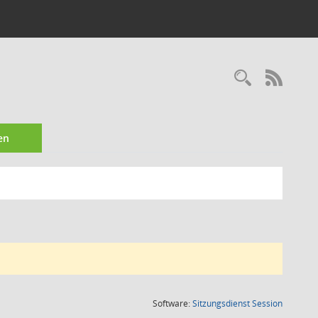
Recherc
RSS-
en
(Wird in
Software:
Sitzungsdienst
Session