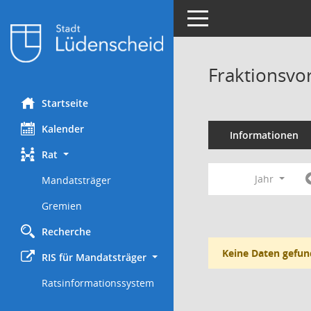
Toggle navigation
Fraktionsvo
Startseite
Kalender
Informationen
Rat
Jahr
Mandatsträger
Gremien
Recherche
Keine Daten gefun
RIS für Mandatsträger
Ratsinformationssystem