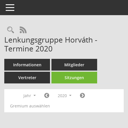
Toggle navigation
Rechercheauswahl
RSS-Feed
Lenkungsgruppe Horváth -
Termine 2020
Informationen
Mitglieder
Vertreter
Sitzungen
Jahr
2020
Gremium auswählen