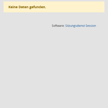
Keine Daten gefunden.
(Wird in
Software:
Sitzungsdienst
Session