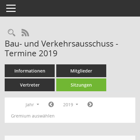
Toggle navigation
Rechercheauswahl
RSS-Feed
Bau- und Verkehrsausschuss -
Termine 2019
Informationen
Mitglieder
Vertreter
Sitzungen
Jahr
2019
Gremium auswählen