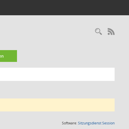
Recherc
RSS-
en
(Wird in
Software:
Sitzungsdienst
Session