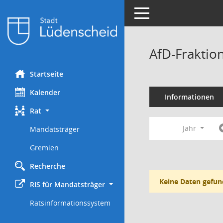
Toggle navigation
AfD-Fraktio
Startseite
Kalender
Informationen
Rat
Jahr
Mandatsträger
Gremien
Recherche
Keine Daten gefun
RIS für Mandatsträger
Ratsinformationssystem