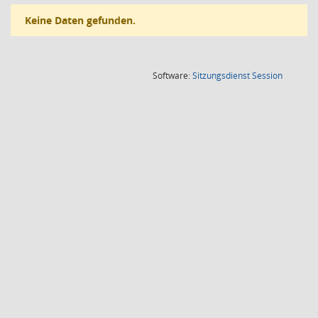
Keine Daten gefunden.
(Wird in
Software:
Sitzungsdienst
Session