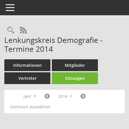
Toggle navigation
Rechercheauswahl
RSS-Feed
Lenkungskreis Demografie -
Termine 2014
Informationen
Mitglieder
Vertreter
Sitzungen
Jahr
2014
Gremium auswählen