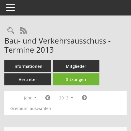
Toggle navigation
Rechercheauswahl
RSS-Feed
Bau- und Verkehrsausschuss -
Termine 2013
Informationen
Mitglieder
Vertreter
Sitzungen
Jahr
2013
Gremium auswählen