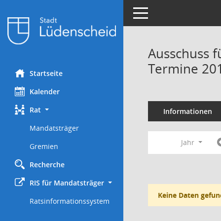
Toggle navigation
Ausschuss f
Termine 20
Startseite
Kalender
Rat
Informationen
Mandatsträger
Jahr
Gremien
Recherche
RIS für Mandatsträger
Keine Daten gefun
Ratsinformationssystem