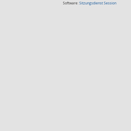
(Wird in
Software:
Sitzungsdienst
Session