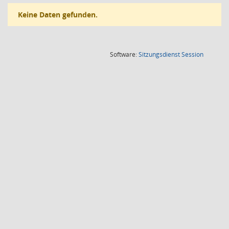
Keine Daten gefunden.
(Wird in
Software:
Sitzungsdienst
Session