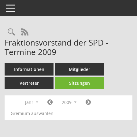
Toggle navigation
Rechercheauswahl
RSS-Feed
Fraktionsvorstand der SPD -
Termine 2009
Informationen
Mitglieder
Vertreter
Sitzungen
Jahr
2009
Gremium auswählen