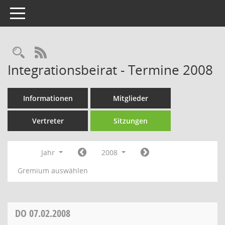
Toggle navigation
Rechercheauswahl
RSS-Feed
Integrationsbeirat - Termine 2008
Informationen
Mitglieder
Vertreter
Sitzungen
Jahr
2008
Gremium auswählen
DO
07.02.2008