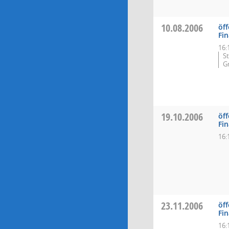
10.08.2006
öff
Fi
16:
S
G
19.10.2006
öff
Fi
16:
23.11.2006
öff
Fi
16: