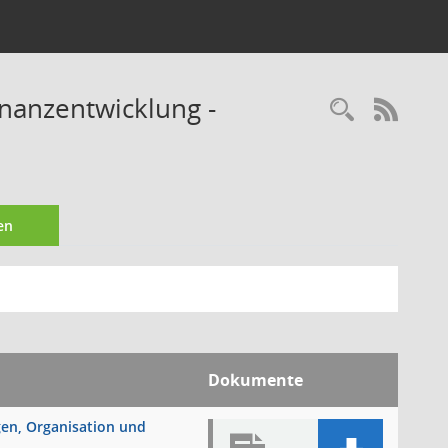
inanzentwicklung -
Recherc
RSS-
en
Dokumente
ngen, Organisation und