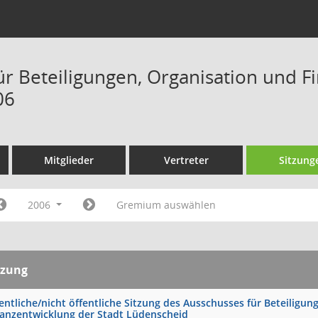
ür Beteiligungen, Organisation und F
06
Mitglieder
Vertreter
Sitzung
2006
Gremium auswählen
tzung
entliche/nicht öffentliche Sitzung des Ausschusses für Beteiligu
nanzentwicklung der Stadt Lüdenscheid