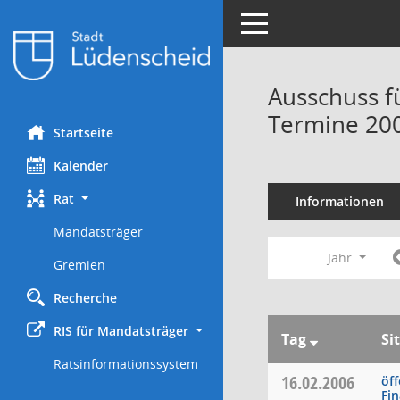
Toggle navigation
Ausschuss f
Termine 20
Startseite
Kalender
Rat
Informationen
Mandatsträger
Jahr
Gremien
Recherche
RIS für Mandatsträger
Tag
Si
Ratsinformationssystem
16.02.2006
öff
Fi