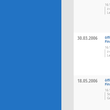
16:
z
L
30.03.2006
öff
Fi
16:
z
L
18.05.2006
öff
Fi
16:
S
G