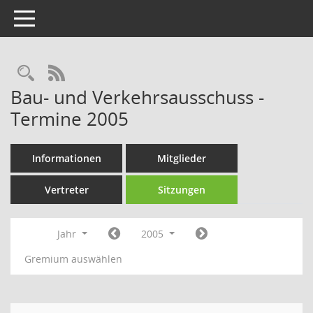
Toggle navigation
Rechercheauswahl
RSS-Feed
Bau- und Verkehrsausschuss -
Termine 2005
Informationen
Mitglieder
Vertreter
Sitzungen
Jahr
2005
Gremium auswählen